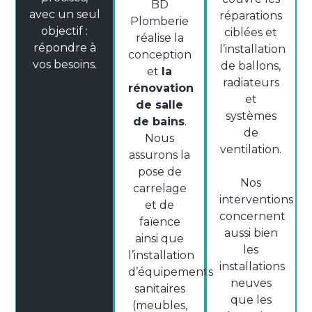
BD
avec un seul
réparations
Plomberie
objectif :
ciblées et
réalise la
répondre à
l’installation
conception
vos besoins.
de ballons,
et
la
radiateurs
rénovation
et
de salle
systèmes
de bains
.
de
Nous
ventilation.
assurons la
pose de
Nos
carrelage
interventions
et de
concernent
faïence
aussi bien
ainsi que
les
l’installation
installations
d’équipements
neuves
sanitaires
que les
(meubles,