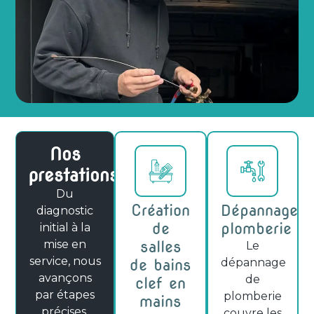
Nos
prestations
Du
Création
Dépannage
diagnostic
de
plomberie
initial à la
mise en
salles
Le
service, nous
de bains
dépannage
avançons
de
clef en
par étapes
plomberie
mains
précises,
couvre les