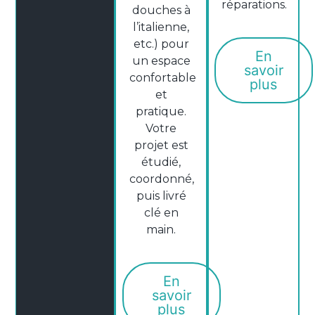
réparations.
douches à
l’italienne,
etc.) pour
En
un espace
savoir
confortable
plus
et
pratique.
Votre
projet est
étudié,
coordonné,
puis livré
clé en
main.
En
savoir
plus