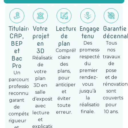
Titulaire
Votre
Lecture
Engagement
Garantie
CAP,
projet
de
tenu
décenna
BEP
en
plan
Des
Tous
et
3D
promesses
nos
Compréhension
respectées,
travaux
Bac
claire
Réalisation
du
de
des
Pro
de
premier
pose
plans,
votre
Un
rendez-
et de
pour
plan
parcours
vous
rénovation
anticiper
3D en
professionnel
jusqu’à
sont
et
salle
reconnu,
la
couverts
éviter
d’exposition,
garant
réalisation
pour
toute
avec
de
finale.
10 ans.
erreur.
lecture
compétence,
et
rigueur
explications
et